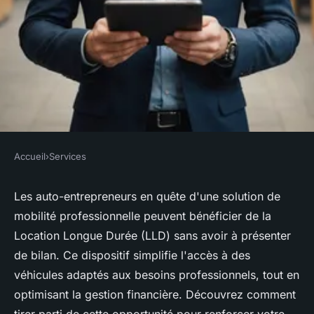
Accueil
›
Services
SERVICES
Lld auto entrepreneur sans
Les auto-entrepreneurs en quête d'une solution de
mobilité professionnelle peuvent bénéficier de la
bilan : votre solution de
Location Longue Durée (LLD) sans avoir à présenter
mobilité pro
de bilan. Ce dispositif simplifie l'accès à des
véhicules adaptés aux besoins professionnels, tout en
Elise
•
27 janvier 2025
•
3 min de lecture
optimisant la gestion financière. Découvrez comment