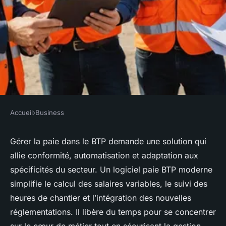
Accueil
›
Business
BUSINESS
Logiciel paie btp : une gestion
Gérer la paie dans le BTP demande une solution qui
allie conformité, automatisation et adaptation aux
moderne pour vos équipes
spécificités du secteur. Un logiciel paie BTP moderne
simplifie le calcul des salaires variables, le suivi des
Alexandre
•
30 août 2025
•
5 min de lecture
heures de chantier et l’intégration des nouvelles
réglementations. Il libère du temps pour se concentrer