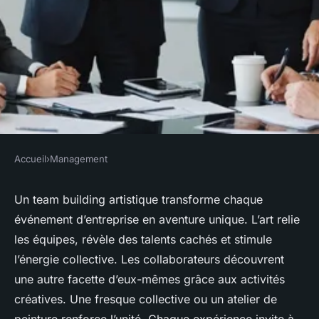
Accueil
›
Management
MANAGEMENT
Team building artistiques
Un team building artistique transforme chaque
événement d’entreprise en aventure unique. L’art relie
pour les entreprises : les
les équipes, révèle des talents cachés et stimule
points forts
l’énergie collective. Les collaborateurs découvrent
une autre facette d’eux-mêmes grâce aux activités
Victor
•
8 août 2025
•
4 min de lecture
créatives. Une fresque collective ou un atelier de