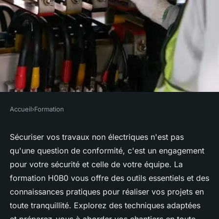
Accueil
›
Formation
FORMATION
Formation H0B0 : sécurisez
Sécuriser vos travaux non électriques n'est pas
qu'une question de conformité, c'est un engagement
vos travaux non électriques en
pour votre sécurité et celle de votre équipe. La
ligne
formation H0B0 vous offre des outils essentiels et des
connaissances pratiques pour réaliser vos projets en
Noémie
•
20 mars 2025
•
4 min de lecture
toute tranquillité. Explorez des techniques adaptées